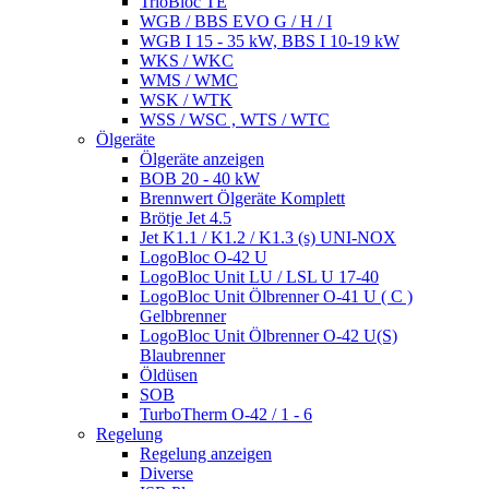
TrioBloc TE
WGB / BBS EVO G / H / I
WGB I 15 - 35 kW, BBS I 10-19 kW
WKS / WKC
WMS / WMC
WSK / WTK
WSS / WSC , WTS / WTC
Ölgeräte
Ölgeräte anzeigen
BOB 20 - 40 kW
Brennwert Ölgeräte Komplett
Brötje Jet 4.5
Jet K1.1 / K1.2 / K1.3 (s) UNI-NOX
LogoBloc O-42 U
LogoBloc Unit LU / LSL U 17-40
LogoBloc Unit Ölbrenner O-41 U ( C )
Gelbbrenner
LogoBloc Unit Ölbrenner O-42 U(S)
Blaubrenner
Öldüsen
SOB
TurboTherm O-42 / 1 - 6
Regelung
Regelung anzeigen
Diverse