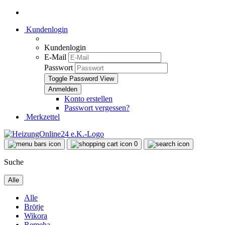
Kundenlogin
Kundenlogin
E-Mail
Passwort
Toggle Password View
Konto erstellen
Passwort vergessen?
Merkzettel
0
Suche
Alle
Alle
Brötje
Wikora
Remeha