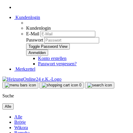
Kundenlogin
Kundenlogin
E-Mail
Passwort
Toggle Password View
Konto erstellen
Passwort vergessen?
Merkzettel
0
Suche
Alle
Alle
Brötje
Wikora
Remeha