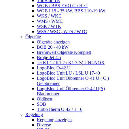
TrioBloc TE
WGB / BBS EVO G / H / I
WGB I 15 - 35 kW, BBS I 10-19 kW
WKS / WKC
WMS / WMC
WSK / WTK
WSS / WSC , WTS / WTC
Ölgeräte
Ölgeräte anzeigen
BOB 20 - 40 kW
Brennwert Ölgeräte Komplett
Brötje Jet 4.5
Jet K1.1 / K1.2 / K1.3 (s) UNI-NOX
LogoBloc O-42 U
LogoBloc Unit LU / LSL U 17-40
LogoBloc Unit Ölbrenner O-41 U ( C )
Gelbbrenner
LogoBloc Unit Ölbrenner O-42 U(S)
Blaubrenner
Öldüsen
SOB
TurboTherm O-42 / 1 - 6
Regelung
Regelung anzeigen
Diverse